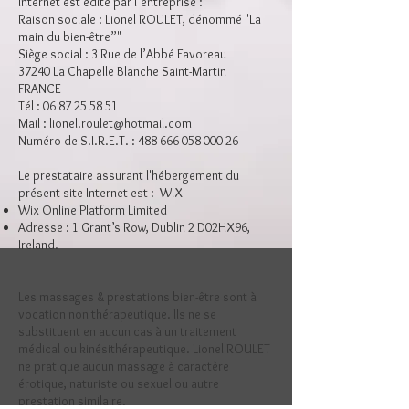
Internet est édité par l’entreprise :​
Raison sociale : Lionel ROULET, dénommé "La
main du bien-être”"
Siège social : 3 Rue de l’Abbé Favoreau
37240 La Chapelle Blanche Saint-Martin
FRANCE
Tél :
06 87 25 58 51
Mail :
lionel.roulet@hotmail.com
Numéro de S.I.R.E.T. :
488 666 058 000 26
​​Le prestataire assurant l'hébergement du
présent site Internet est : WIX
Wix Online Platform Limited
Adresse : 1 Grant’s Row, Dublin 2 D02HX96,
Ireland.
Les massages & prestations bien-être sont à
vocation non thérapeutique. Ils ne se
substituent en aucun cas à un traitement
médical ou kinésithérapeutique. Lionel ROULET
ne pratique aucun massage à caractère
érotique, naturiste ou sexuel ou autre
prestation similaire.