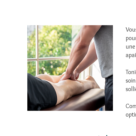
Vous
pour
une 
apa
Toni
soin
soll
Com
opti