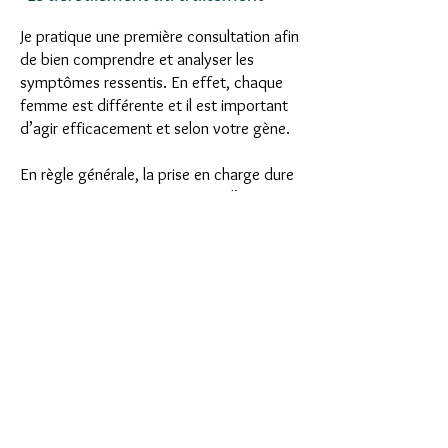
Je pratique une première consultation afin
de bien comprendre et analyser les
symptômes ressentis. En effet, chaque
femme est différente et il est important
d’agir efficacement et selon votre gène.
En règle générale, la prise en charge dure
entre 4 et 7 semaines à raison d’une
séance de luxopuncture de 45 minutes
par semaine. Il est également conseillé de
prévoir des consultations dites de
maintien, car même si votre inconfort
diminue voir disparaît, votre ménopause,
elle, continue d’avancer.
Tarifs
Forfait 7 séances : 250€
Entretien : la séance : 40€